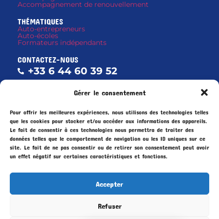
Accompagnement de renouvellement
THÉMATIQUES
Auto-entrepreneurs
Auto-écoles
Formateurs indépendants
CONTACTEZ-NOUS
+33 6 44 60 39 52
contact@docteurcertif.fr
Gérer le consentement
Pour offrir les meilleures expériences, nous utilisons des technologies telles
que les cookies pour stocker et/ou accéder aux informations des appareils.
Aix-en-Provence
–
Ajaccio
–
Angers
–
Bastia
–
Le fait de consentir à ces technologies nous permettra de traiter des
Bordeaux
–
Corse
–
Dijon
–
Essonne
–
Grenoble
–
données telles que le comportement de navigation ou les ID uniques sur ce
Le Havre
–
Lille
–
Lyon
–
Marseille
–
Montpellier
–
site. Le fait de ne pas consentir ou de retirer son consentement peut avoir
un effet négatif sur certaines caractéristiques et fonctions.
Nantes
–
Nice
–
Paris
–
Reims
–
Rennes
–
Saint
Etienne
–
Strasbourg
–
Toulouse
–
Toulon
–
Villeurbanne
Accepter
© DOCTEUR CERTIF, 2025
Tous droits réservés
Refuser
Mentions légales