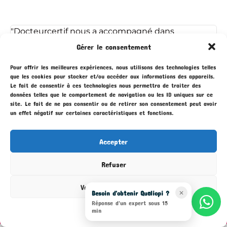
"Docteurcertif nous a accompagné dans
l’obtention de Qualiopi CFA et Actions de
Gérer le consentement
Formations. Ce fut rapide, clair et précis ! Merci
encore à Fabrice et Niels qui ont su être patients
Pour offrir les meilleures expériences, nous utilisons des technologies telles
que les cookies pour stocker et/ou accéder aux informations des appareils.
et efficaces je recommande à 100% les yeux
Le fait de consentir à ces technologies nous permettra de traiter des
fermés !"
données telles que le comportement de navigation ou les ID uniques sur ce
site. Le fait de ne pas consentir ou de retirer son consentement peut avoir
un effet négatif sur certaines caractéristiques et fonctions.
Guillaume Lanave ⭐️⭐️⭐️⭐️⭐️
fondateur yyyours formations
Accepter
Refuser
Voir les préférences
100% de réussite avec un délai moyen de 4
Besoin d'obtenir Qualiopi ?
✕
semaines et +350 organismes accompagnés
Réponse d'un expert sous 15
Mentions légales
min