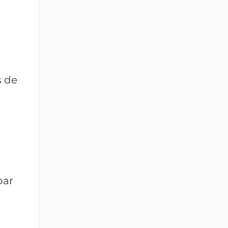
s de
par