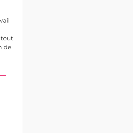
vail
 tout
n de