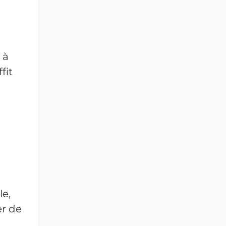
à
fit
le,
er de