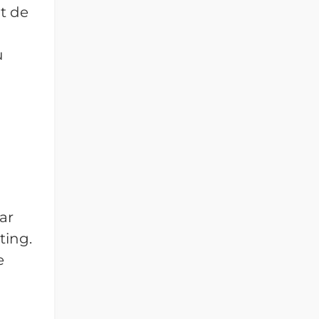
nt de
u
ar
ting.
e