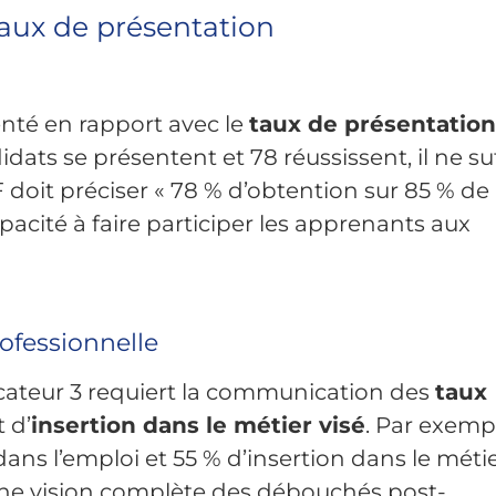
taux de présentation
enté en rapport avec le
taux de présentation
dats se présentent et 78 réussissent, il ne suf
OF doit préciser « 78 % d’obtention sur 85 % de
apacité à faire participer les apprenants aux
rofessionnelle
icateur 3 requiert la communication des
taux
 d’
insertion dans le métier visé
. Par exemp
dans l’emploi et 55 % d’insertion dans le méti
une vision complète des débouchés post-