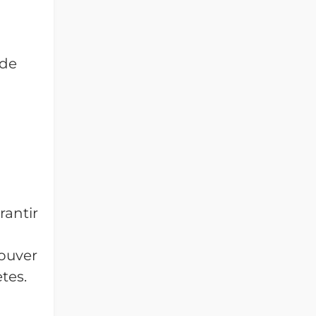
 de
rantir
rouver
tes.