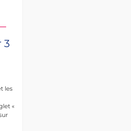
 3
t les
glet «
sur