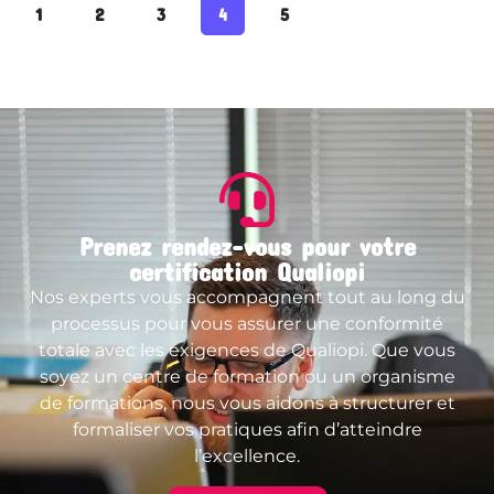
1
2
3
4
5
Prenez rendez-vous pour votre
certification Qualiopi
Nos experts vous accompagnent tout au long du
processus pour vous assurer une conformité
totale avec les exigences de Qualiopi. Que vous
soyez un centre de formation ou un organisme
de formations, nous vous aidons à structurer et
formaliser vos pratiques afin d’atteindre
l’excellence.