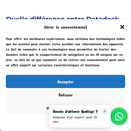
Quelle différence entre Datadock
Gérer le consentement
et la certification Qualiopi dans un
système LMS ?
Pour offrir les meilleures expériences, nous utilisons des technologies telles
que les cookies pour stocker et/ou accéder aux informations des appareils.
Un
LMS (Learning Management System)
est
Le fait de consentir à ces technologies nous permettra de traiter des
une plateforme qui centralise les contenus,
données telles que le comportement de navigation ou les ID uniques sur ce
site. Le fait de ne pas consentir ou de retirer son consentement peut avoir
le suivi et les résultats des apprenants. Dans
un effet négatif sur certaines caractéristiques et fonctions.
ce contexte,
Datadock
s’appuie sur les
données documentaires de l’organisme
Accepter
(objectifs, moyens, évaluations), tandis que
Qualiopi
évalue l’efficacité globale du
Refuser
système, y compris la qualité du LMS et des
Voir les préférences
parcours en ligne. Un LMS bien structuré
Besoin d'obtenir Qualiopi ?
✕
peut donc faciliter la conformité aux
critères
Réponse d'un expert sous 15
Mentions légales
min
Qualiopi
et le maintien des indicateurs