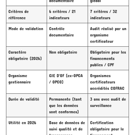
documentaire
global
Critères de
6 critères / 21
7 critères / 32
référence
indicateurs
indicateurs
Mode de validation
Contrôle
Audit réalisé par un
documentaire
organisme
certificateur
Caractère
Non obligatoire
Obligatoire pour les
obligatoire (2026)
financements
publics / CPF
Organisme
GIE D²OF (ex-OPCA
Organismes
gestionnaire
/ OPCO)
certificateurs
accrédités COFRAC
Durée de validité
Permanente (tant
3 ans avec audit de
que les données
surveillance
sont conformes)
Utilité en 2026
Base de données de
Certification
suivi qualité et de
obligatoire pour le