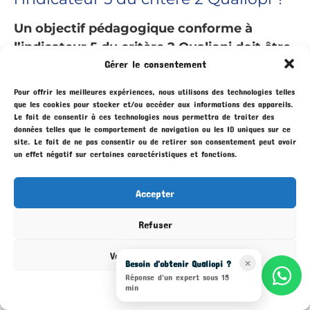
Un objectif pédagogique conforme à
l’indicateur 5 du critère 2 Qualiopi doit être
Gérer le consentement
opérationnel — formulé avec un verbe
d’action précis comme « réaliser », «
Pour offrir les meilleures expériences, nous utilisons des technologies telles
analyser » ou « produire » — et évaluable,
que les cookies pour stocker et/ou accéder aux informations des appareils.
Le fait de consentir à ces technologies nous permettra de traiter des
c’est-à-dire mesurable via un outil
données telles que le comportement de navigation ou les ID uniques sur ce
d’évaluation défini. Évitez les formulations
site. Le fait de ne pas consentir ou de retirer son consentement peut avoir
un effet négatif sur certaines caractéristiques et fonctions.
vagues comme « comprendre » ou «
connaître », qui ne permettent pas de
Accepter
démontrer l’atteinte de l’objectif.
Refuser
Voir les préférences
Besoin d'obtenir Qualiopi ?
✕
Réponse d'un expert sous 15
Mentions légales
min