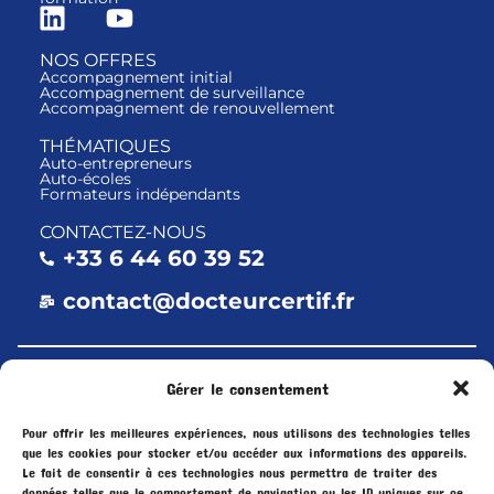
NOS OFFRES
Accompagnement initial
Accompagnement de surveillance
Accompagnement de renouvellement
THÉMATIQUES
Auto-entrepreneurs
Auto-écoles
Formateurs indépendants
CONTACTEZ-NOUS
+33 6 44 60 39 52
contact@docteurcertif.fr
Aix-en-Provence
–
Ajaccio
–
Angers
–
Gérer le consentement
Bastia
–
Bordeaux
–
Corse
–
Dijon
–
Pour offrir les meilleures expériences, nous utilisons des technologies telles
Essonne
–
Grenoble
–
Le Havre
–
Lille
–
que les cookies pour stocker et/ou accéder aux informations des appareils.
Le fait de consentir à ces technologies nous permettra de traiter des
Lyon
–
Marseille
–
Montpellier
–
données telles que le comportement de navigation ou les ID uniques sur ce