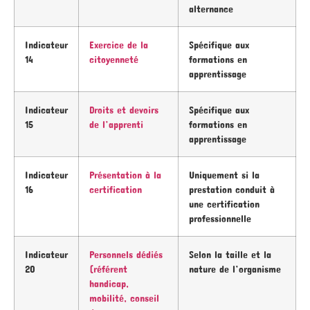
alternance
Indicateur
Exercice de la
Spécifique aux
14
citoyenneté
formations en
apprentissage
Indicateur
Droits et devoirs
Spécifique aux
15
de l’apprenti
formations en
apprentissage
Indicateur
Présentation à la
Uniquement si la
16
certification
prestation conduit à
une certification
professionnelle
Indicateur
Personnels dédiés
Selon la taille et la
20
(référent
nature de l’organisme
handicap,
mobilité, conseil