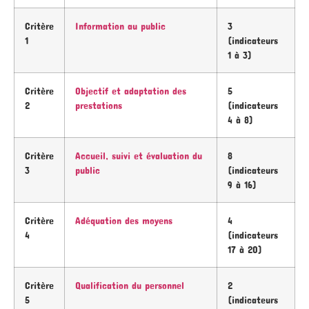
Critère
Information au public
3
1
(indicateurs
1 à 3)
Critère
Objectif et adaptation des
5
2
prestations
(indicateurs
4 à 8)
Critère
Accueil, suivi et évaluation du
8
3
public
(indicateurs
9 à 16)
Critère
Adéquation des moyens
4
4
(indicateurs
17 à 20)
Critère
Qualification du personnel
2
5
(indicateurs