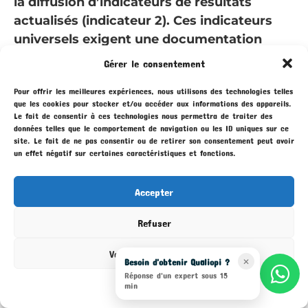
la diffusion d’indicateurs de résultats
actualisés (indicateur 2). Ces indicateurs
universels exigent une documentation
rigoureuse et une mise en œuvre effective,
Gérer le consentement
pas uniquement déclarative.
Pour offrir les meilleures expériences, nous utilisons des technologies telles
que les cookies pour stocker et/ou accéder aux informations des appareils.
Le fait de consentir à ces technologies nous permettra de traiter des
L’indicateur 27 sur la sous-traitance
données telles que le comportement de navigation ou les ID uniques sur ce
site. Le fait de ne pas consentir ou de retirer son consentement peut avoir
s’applique-t-il si je fais appel à un
un effet négatif sur certaines caractéristiques et fonctions.
formateur indépendant en portage
salarial ?
Accepter
Oui, l’indicateur 27 s’active dès lors que
Refuser
votre organisme fait appel à de la sous-
traitance ou au portage salarial. Vous devez
Voir les préférences
Besoin d'obtenir Qualiopi ?
✕
alors vous assurer que ces tiers respectent
Réponse d'un expert sous 15
la conformité au Référentiel National
Mentions légales
min
Qualité. Cela implique de contractualiser