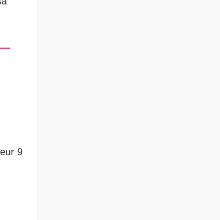
sa
teur 9