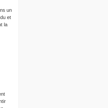
ans un
ndu et
t la
ent
tir