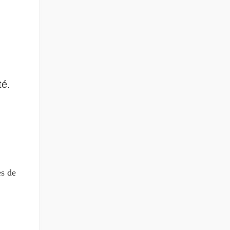
té.
es de