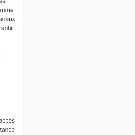
ues
comme
canaux
rantir
’accès
stance