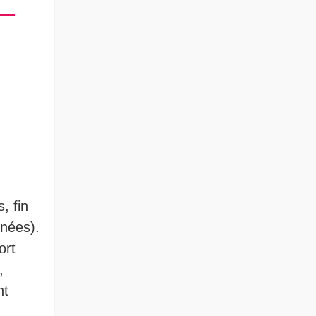
, fin
nnées).
ort
,
nt