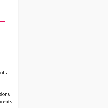
ents
tions
érents